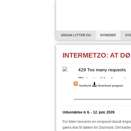
SÅDAN LYTTER DU
NYHEDER
ST
EUROPAPROFILEN - OM INDVANDRERE OG F
INTERMETZO: AT DØ
GODT NYTÅR
HØRELSE
SERIE: 
MICHAEL FALCH - EN ROCKPOET KRYDSER 
EN VERDEN AF BYSTATER
SOPHIA – S
TAGE BAUMANN OG DEN TYSKE EFTERKRI
Samfund
Download program
FØDEVAREPRODUKTIONENS NATUR OG AR
INTRODUKTION TIL FINLANDS HISTORIE I 
Udsendelse d. 6. - 12. juni. 2026
STØT DEN2RADIO
"REFORM I PRAKSI
For tiden lanceres en ensporet dansk krigs
INSPIRERENDE OVERGANGE TIL DEN 3. AL
gøres klar til døden for Danmark. Det kaldes