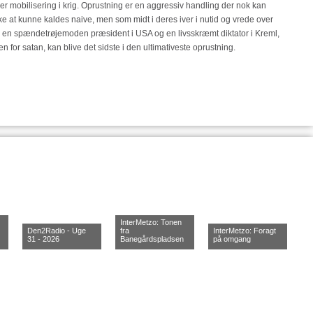
r mobilisering i krig. Oprustning er en aggressiv handling der nok kan
kke at kunne kaldes naive, men som midt i deres iver i nutid og vrede over
or en spændetrøjemoden præsident i USA og en livsskræmt diktator i Kreml,
en for satan, kan blive det sidste i den ultimativeste oprustning.
InterMetzo: Tonen
Den2Radio - Uge
fra
InterMetzo: Foragt
31 - 2026
Banegårdspladsen
på omgang