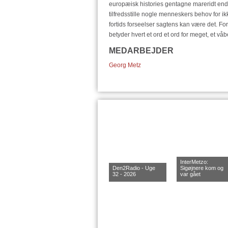
europæisk histories gentagne mareridt ende
tilfredsstille nogle menneskers behov for i
fortids forseelser sagtens kan være det. F
betyder hvert et ord et ord for meget, et våb
MEDARBEJDER
Georg Metz
InterMetzo:
Den2Radio - Uge
Sigøjnere kom og
32 - 2026
var gået