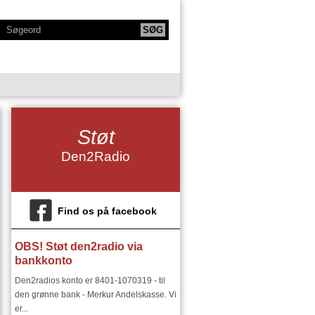
KTIONER
NY SERIE - BODYTALK
Støt
SIKERE
NY SERIE OM HAFNIA
Den2Radio
IE
KLANGKAMMERET
DET FINSKE DIRIGENTMIRAKEL
DSMILJØ"
Find os på facebook
OBS! Støt den2radio via
RIER:
DEN2RADIO - SNART 18 ÅR
bankkonto
I ØSTEUROPA I 1900 TALLET
Den2radios konto er 8401-1070319 - til
den grønne bank - Merkur Andelskasse. Vi
er...