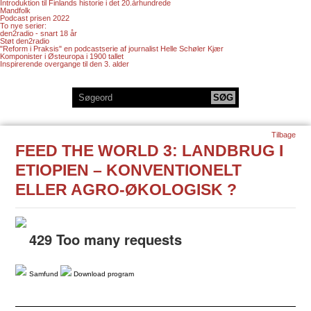
Introduktion til Finlands historie i det 20.århundrede
Mandfolk
Podcast prisen 2022
To nye serier:
den2radio - snart 18 år
Støt den2radio
"Reform i Praksis" en podcastserie af journalist Helle Schøler Kjær
Komponister i Østeuropa i 1900 tallet
Inspirerende overgange til den 3. alder
Tilbage
FEED THE WORLD 3: LANDBRUG I
ETIOPIEN – KONVENTIONELT
ELLER AGRO-ØKOLOGISK ?
Samfund
Download program