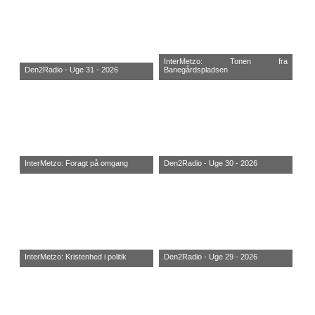
InterMetzo: Tonen fra
Den2Radio - Uge 31 - 2026
Banegårdspladsen
InterMetzo: Foragt på omgang
Den2Radio - Uge 30 - 2026
InterMetzo: Kristenhed i politik
Den2Radio - Uge 29 - 2026