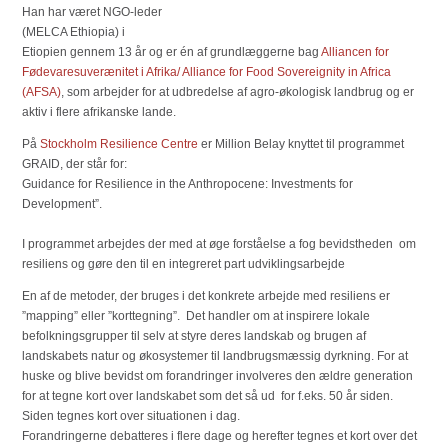
Han har været NGO-leder
(MELCA Ethiopia) i
Etiopien gennem 13 år og er én af grundlæggerne bag
Alliancen for
Fødevaresuverænitet i Afrika/ Alliance for Food Sovereignity in Africa
(AFSA)
, som arbejder for at udbredelse af agro-økologisk landbrug og er
aktiv i flere afrikanske lande.
På
Stockholm Resilience Centre
er Million Belay knyttet til programmet
GRAID, der står for:
Guidance for Resilience in the Anthropocene: Investments for
Development”.
I programmet arbejdes der med at øge forståelse a fog bevidstheden om
resiliens og gøre den til en integreret part udviklingsarbejde
En af de metoder, der bruges i det konkrete arbejde med resiliens er
”mapping” eller ”korttegning”. Det handler om at inspirere lokale
befolkningsgrupper til selv at styre deres landskab og brugen af
landskabets natur og økosystemer til landbrugsmæssig dyrkning. For at
huske og blive bevidst om forandringer involveres den ældre generation
for at tegne kort over landskabet som det så ud for f.eks. 50 år siden.
Siden tegnes kort over situationen i dag.
Forandringerne debatteres i flere dage og herefter tegnes et kort over det