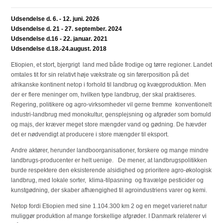
Udsendelse d. 6. - 12. juni. 2026
Udsendelse d. 21 - 27. september. 2024
Udsendelse d.16 - 22. januar. 2021
Udsendelse d.18.-24.august. 2018
Etiopien, et stort, bjergrigt land med både frodige og tørre regioner. Landet
omtales tit for sin relativt høje vækstrate og sin førerposition på det
afrikanske kontinent netop i forhold til landbrug og kvægproduktion. Men
der er flere meninger om, hvilken type landbrug, der skal praktiseres.
Regering, politikere og agro-virksomheder vil gerne fremme konventionelt
industri-landbrug med monokultur, gensplejsning og afgrøder som bomuld
og majs, der kræver meget store mængder vand og gødning. De hævder
det er nødvendigt at producere i store mængder til eksport.
Andre aktører, herunder landboorganisationer, forskere og mange mindre
landbrugs-producenter er helt uenige. De mener, at landbrugspolitikken
burde respektere den eksisterende alsidighed og prioritere agro-økologisk
landbrug, med lokale sorter, klima-tilpasning og fravælge pesticider og
kunstgødning, der skaber afhængighed til agroindustriens varer og kemi.
Netop fordi Etiopien med sine 1.104.300 km 2 og en meget varieret natur
muliggør produktion af mange forskellige afgrøder. I Danmark relaterer vi