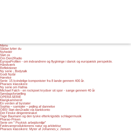
Menu
Sådan lytter du
Nyheder
Støt os
Om Den2Radio
EuropaProfilen - om indvandrere og flygtninge i dansk og europæisk perspektiv.
Håndværk
Reflektioner
Ny serie - Bodytalk
Godt Nytår
Hørelse
Serie: 15 kvindelige komponister fra 8 lande gennem 400 år.
Pharaos klassikere
Ny serie om Hafnia
Michael Falch - en rockpoet krydser sit spor - sange gennem 40 år
Søndagsfortælling
OPERA SERIE
Klangkammeret
En verden af bystater
Sophia – samtaler – pejling af dannelse
OBS! Støt den2radio via bankkonto
Det Finske dirigentmirakel
Tage Baumann og den tyske efterkrigstids schlagermusik
Pharao-Prisen
Serie om " Psykisk arbejdsmiljø"
Fødevareproduktionens natur og arkitektur
Pharaos klassikere: Myter af Johannes v. Jensen