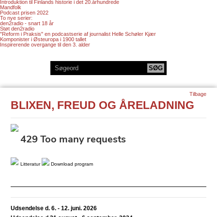
Introduktion til Finlands historie i det 20.århundrede
Mandfolk
Podcast prisen 2022
To nye serier:
den2radio - snart 18 år
Støt den2radio
"Reform i Praksis" en podcastserie af journalist Helle Schøler Kjær
Komponister i Østeuropa i 1900 tallet
Inspirerende overgange til den 3. alder
Tilbage
BLIXEN, FREUD OG ÅRELADNING
Litteratur
Download program
Udsendelse d. 6. - 12. juni. 2026