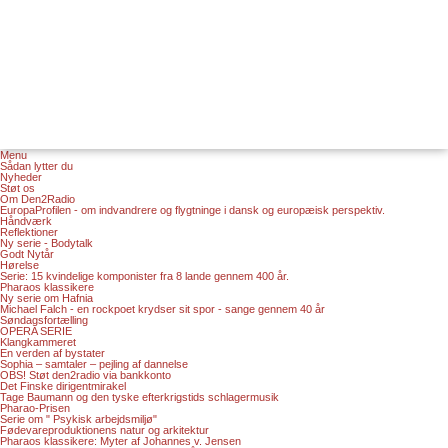
Menu
Sådan lytter du
Nyheder
Støt os
Om Den2Radio
EuropaProfilen - om indvandrere og flygtninge i dansk og europæisk perspektiv.
Håndværk
Reflektioner
Ny serie - Bodytalk
Godt Nytår
Hørelse
Serie: 15 kvindelige komponister fra 8 lande gennem 400 år.
Pharaos klassikere
Ny serie om Hafnia
Michael Falch - en rockpoet krydser sit spor - sange gennem 40 år
Søndagsfortælling
OPERA SERIE
Klangkammeret
En verden af bystater
Sophia – samtaler – pejling af dannelse
OBS! Støt den2radio via bankkonto
Det Finske dirigentmirakel
Tage Baumann og den tyske efterkrigstids schlagermusik
Pharao-Prisen
Serie om " Psykisk arbejdsmiljø"
Fødevareproduktionens natur og arkitektur
Pharaos klassikere: Myter af Johannes v. Jensen