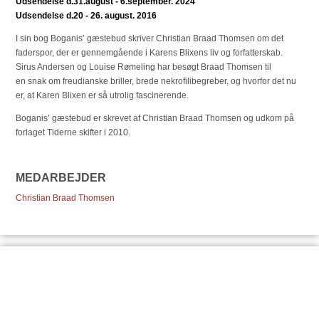
Udsendelse d.31.august - 6.september. 2024
Udsendelse d.20 - 26. august. 2016
I sin bog Boganis’ gæstebud skriver Christian Braad Thomsen om det
faderspor, der er gennemgående i Karens Blixens liv og forfatterskab.
Sirus Andersen og Louise Rømeling har besøgt Braad Thomsen til
en snak om freudianske briller, brede nekrofilibegreber, og hvorfor det nu
er, at Karen Blixen er så utrolig fascinerende.
Boganis’ gæstebud er skrevet af Christian Braad Thomsen og udkom på
forlaget Tiderne skifter i 2010.
MEDARBEJDER
Christian Braad Thomsen