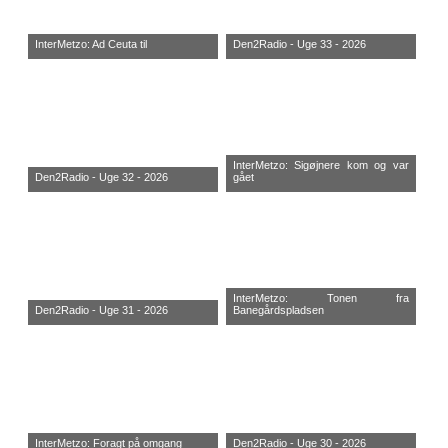
InterMetzo: Ad Ceuta til
Den2Radio - Uge 33 - 2026
InterMetzo: Sigøjnere kom og var
Den2Radio - Uge 32 - 2026
gået
InterMetzo: Tonen fra
Den2Radio - Uge 31 - 2026
Banegårdspladsen
InterMetzo: Foragt på omgang
Den2Radio - Uge 30 - 2026